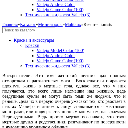
Vallejo Andrea Color
Vallejo Game Color (100)
Технические жидкости Vallejo (3)
Главная
»
Каталог
»
Миниатюры
»
Malifaux
»
Resurrectionists
Краска и аксессуары
Краски
Vallejo Model Color (160)
Vallejo Andrea Color
Vallejo Game Color (100)
Технические жидкости Vallejo (3)
Воскрешатели. Это имя жестокий шутник дал полным
отморозкам и расхитителям могил. Воскрешатели стараются
вдохнуть жизнь в мертвые тела, однако все, что у них
получается, это всего лишь насмешка над жизнью, ведь
бездушные куклы не могут быть теми же людьми, что и
раньше. Дела их в первую очередь ужасают тех, кто работает в
шахтах Малифо и лицом к лицу сталкивается с местными
монстрами, или подвергается ночным кошмарам, насылаемым
Нерожденными. Ведь просто мерзко осознавать, что твои
мертвые друзья и родственники разгуливают по поверхности
в чудовищно уродливом обличие.