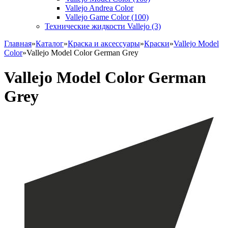
Vallejo Andrea Color
Vallejo Game Color (100)
Технические жидкости Vallejo (3)
Главная
»
Каталог
»
Краска и аксессуары
»
Краски
»
Vallejo Model
Color
»
Vallejo Model Color German Grey
Vallejo Model Color German
Grey