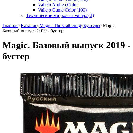
Vallejo Andrea Color
Vallejo Game Color (100)
Технические жидкости Vallejo (3)
Главная
»
Каталог
»
Magic: The Gathering
»
Бустеры
»
Magic.
Базовый выпуск 2019 - бустер
Magic. Базовый выпуск 2019 -
бустер